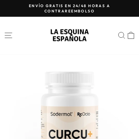
Ir
ENVÍO GRATIS EN 24/48 HORAS A
directamente
CONTRAREEMBOLSO
diapositivas
al
pausa
contenido
NAVEGACIÓN
BUS