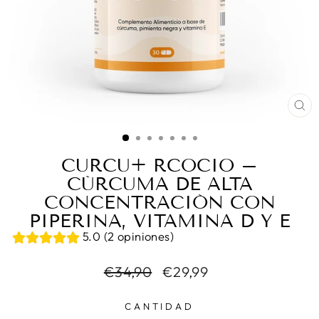
CE
(E
CURCU+ RCOCIO –
CÚRCUMA DE ALTA
CONCENTRACIÓN CON
PIPERINA, VITAMINA D Y E
5.0 (2 opiniones)
Precio
Precio
€34,90
€29,99
habitual
de
oferta
CANTIDAD