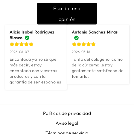
Escribe una
opinión
Alicia Isabel Rodríguez
Antonia Sanchez Miras
Blasco
2026-06-07
2026-03-16
Encantada ya no sé qué 
Tanto del colágeno  como 
más decir, estoy 
de la cúrcuma ,estoy 
encantada con vuestros 
gratamente satisfecha de 
productos y con la 
tomarlo.
garantía de ser españoles
Políticas de privacidad
Aviso legal
Términos de servicio